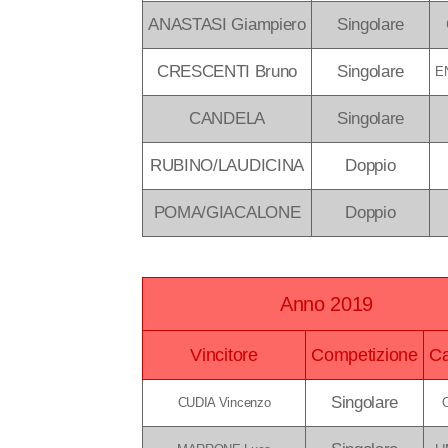
ANASTASI Giampiero
Singolare
CRESCENTI Bruno
Singolare
E
CANDELA
Singolare
RUBINO/LAUDICINA
Doppio
POMA/GIACALONE
Doppio
Anno 2019
Vincitore
Competizione
Ca
Singolare
CUDIA Vincenzo