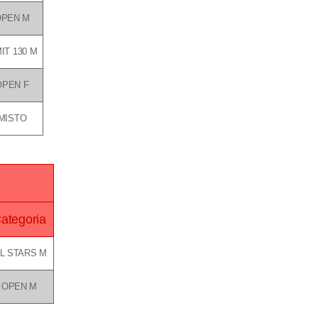
OPEN M
MIT 130 M
OPEN F
MISTO
ategoria
L STARS M
OPEN M