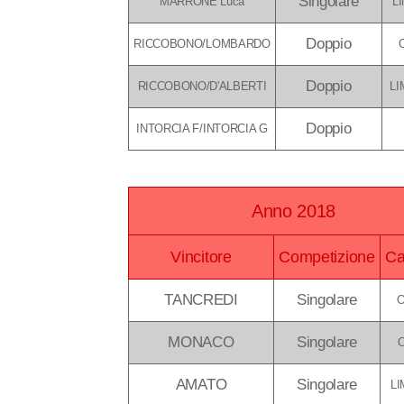
Singolare
MARRONE Luca
LI
Doppio
RICCOBONO/LOMBARDO
Doppio
RICCOBONO/D'ALBERTI
LI
Doppio
INTORCIA F/INTORCIA G
Anno 2018
Vincitore
Competizione
Ca
TANCREDI
Singolare
MONACO
Singolare
AMATO
Singolare
LI