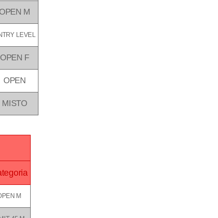
OPEN M
NTRY LEVEL
OPEN F
OPEN
MISTO
tegoria
OPEN M