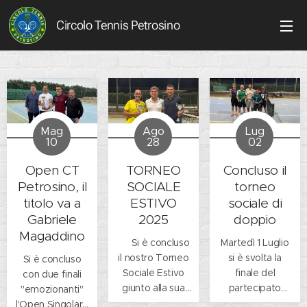
Circolo Tennis Petrosino
Mag
Ago
Lug
10
28
02
Open CT
TORNEO
Concluso il
Petrosino, il
SOCIALE
torneo
titolo va a
ESTIVO
sociale di
Gabriele
2025
doppio
Magaddino
🎾 Si è concluso
Martedì 1 Luglio
il nostro Torneo
si è svolta la
Si è concluso
Sociale Estivo
finale del
con due finali
giunto alla sua
partecipato
"emozionanti"
quattordicesima
torneo sociale di
l'Open Singolare